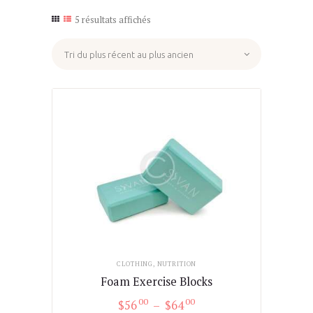
5 résultats affichés
Trié
du
plus
récent
au
plus
ancien
CLOTHING
,
NUTRITION
Foam Exercise Blocks
00
00
$
56
–
$
64
Plage